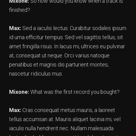
Mixone:
So how would you know when a track is
finished?
Max:
Sed a iaculis lectus. Curabitur sodales ipsum
id urna efficitur tempus. Sed vel sagittis tellus, sit
amet fringilla risus. In lacus mi, ultrices eu pulvinar
at, consequat ut neque. Orci varius natoque
penatibus et magnis dis parturient montes,
nascetur ridiculus mus.
Mixone:
What was the first record you bought?
Max:
Cras consequat metus mauris, a laoreet
tellus accumsan at. Mauris aliquet lacinia mi, vel
iaculis nulla hendrerit nec. Nullam malesuada